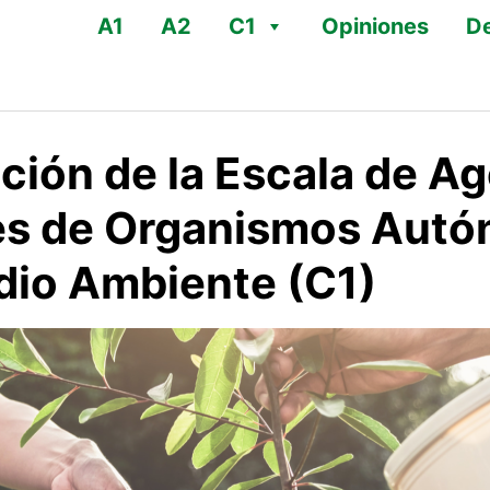
A1
A2
C1
Opiniones
D
ción de la Escala de A
s de Organismos Autó
dio Ambiente (C1)